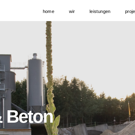
home
wir
leistungen
proj
& Beton